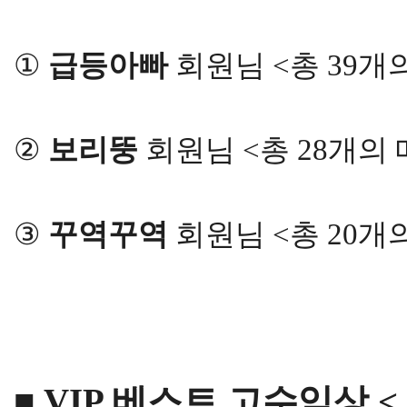
①
급등아빠
회원님 <총 39
②
보리뚱
회원님 <총 28개의
③
꾸역꾸역
회원님 <총 20
■ VIP 베스트 고수익상 < 