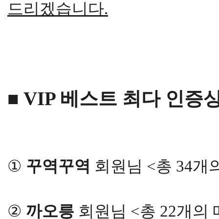
드리겠습니다.
■ VIP 베스트 최다 인증상 
①
꾸역꾸역
회원님 <총 34
②
까오릉
회원님 <총 22개의