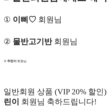
①
이삐♡
회원님
②
물반고기반
회원님
③
주린이
회원님
일반회원 상품 (VIP 20% 할
린이
회원님 축하드립니다!