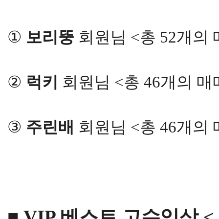
①
보리뚱
회원님 <총 52개의
②
럭키
회원님 <총 46개의 
③
주린배
회원님 <총 46개의
■ VIP 베스트 고수익상 < 